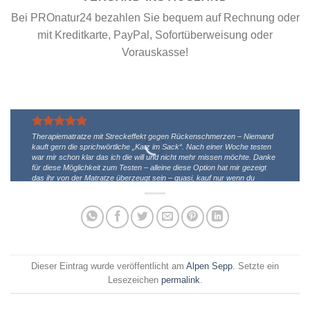
Bei PROnatur24 bezahlen Sie bequem auf Rechnung oder
mit Kreditkarte, PayPal, Sofortüberweisung oder
Vorauskasse!
Therapiematratze mit Streckeffekt gegen Rückenschmerzen
– Niemand
kauft gern die sprichwörtliche „Katz im Sack“. Nach einer Woche testen
war mir schon klar das ich die will und nicht mehr missen möchte. Danke
für diese Möglichkeit zum Testen – alleine diese Option hat mir gezeigt
das ihr von der Matratze überzeugt sein – quasi, kauf nur wenn du
wirklich eine willst. Einfach super, aus das mit der Zustellung und
Abholung mit dem Paketdienst! Danke und Gruss aus Hamburg, Simon
Simon - Deutschland
/
Shopbewertung
Dieser Eintrag wurde veröffentlicht am
Alpen Sepp
. Setzte ein
Lesezeichen
permalink
.