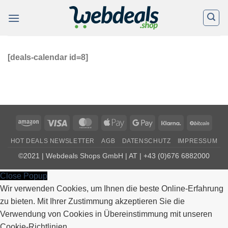
Skip
to
content
[deals-calendar id=8]
Amazon
Visa
MasterCard
Apple
Google
Klarna
BitCo
Pay
Pay
HOT DEALS NEWSLETTER
AGB
DATENSCHUTZ
IMPRESSUM
©2021 | Webdeals Shops GmbH | AT | +43 (0)676 6882000
Close Popup
Wir verwenden Cookies, um Ihnen die beste Online-Erfahrung
zu bieten. Mit Ihrer Zustimmung akzeptieren Sie die
Verwendung von Cookies in Übereinstimmung mit unseren
Cookie-Richtlinien.